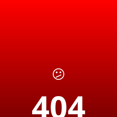
😕
404