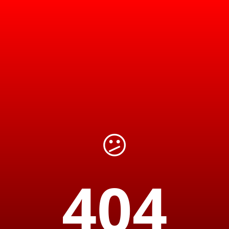
😕
404